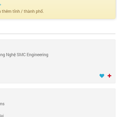
»
n thêm tỉnh / thành phố.
ông Nghệ SMC Engineering
ons
Nai