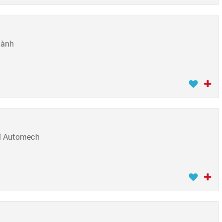
hành
hí Automech