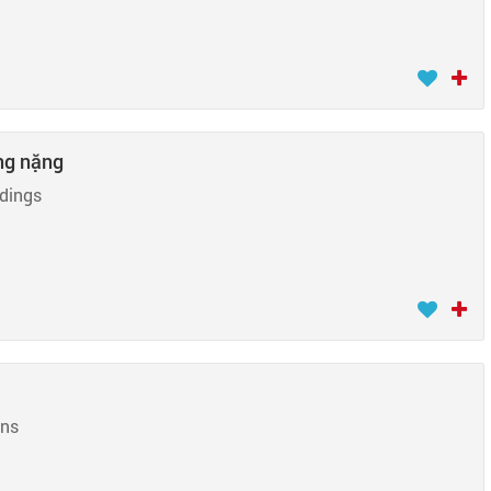
ng nặng
dings
ons