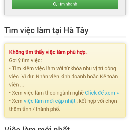
Tạo hồ sơ
Tìm nhanh
Cẩm nang việc làm
Tìm việc làm tại Hà Tây
Bạn cần tuyển người
Nhà tuyển dụng
Không tìm thấy việc làm phù hợp.
Gợi ý tìm việc:
• Tìm kiếm việc làm với từ khóa như vị trí công
việc. Ví dụ: Nhân viên kinh doanh hoặc Kế toán
viên ...
• Xem việc làm theo ngành nghề
Click để xem »
• Xem
việc làm mới cập nhật
, kết hợp với chọn
thêm tỉnh / thành phố.
Việc làm mới nhất