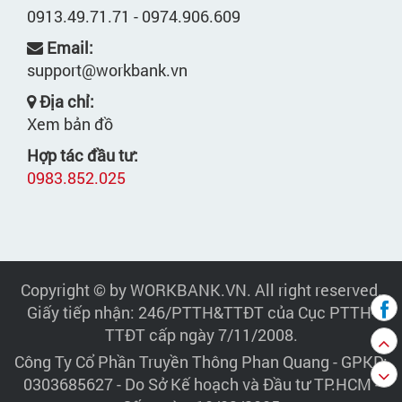
0913.49.71.71 - 0974.906.609
Email:
support@workbank.vn
Địa chỉ:
Xem bản đồ
Hợp tác đầu tư:
0983.852.025
Copyright © by WORKBANK.VN. All right reserved.
Giấy tiếp nhận: 246/PTTH&TTĐT của Cục PTTH-
TTĐT cấp ngày 7/11/2008.
Công Ty Cổ Phần Truyền Thông Phan Quang
- GPKD:
0303685627 - Do Sở Kế hoạch và Đầu tư TP.HCM -