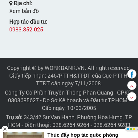
Địa chỉ:
Xem bản đồ
Hợp tác đầu tư:
0983.852.025
Copyright © by WORKBANK.VN. All right reserved.
Giấy tiếp nhận: 246/PTTH&TTĐT của Cục PTTH-
TTĐT cấp ngày 7/11/2008.
Công Ty Cổ Phần Truyền Thông Phan Quang
- GPKD:
0303685627 - Do Sở Kế hoạch và Đầu tư TP.HCM -
Cấp ngày: 10/03/2005
Trụ sở:
343/42 Sư Vạn Hạnh, Phường Hòa Hưng, TP.
HCM - Điện thoại: 028.6264.9264 - 028.6264.9283