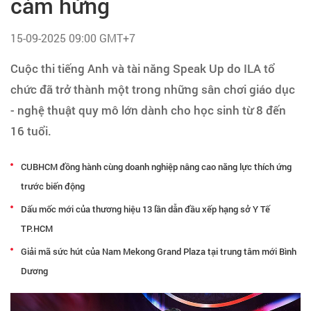
cảm hứng
Tạo hồ sơ
15-09-2025 09:00 GMT+7
Cẩm nang việc làm
Cuộc thi tiếng Anh và tài năng Speak Up do ILA tổ
chức đã trở thành một trong những sân chơi giáo dục
Bạn cần tuyển người
- nghệ thuật quy mô lớn dành cho học sinh từ 8 đến
Nhà tuyển dụng
16 tuổi.
CUBHCM đồng hành cùng doanh nghiệp nâng cao năng lực thích ứng
trước biến động
Dấu mốc mới của thương hiệu 13 lần dẫn đầu xếp hạng sở Y Tế
TP.HCM
Giải mã sức hút của Nam Mekong Grand Plaza tại trung tâm mới Bình
Dương