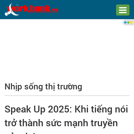
Chào bạn,
Đăng nhập xem việc làm phù
hợp
Đăng nhập
Đăng ký
Nhịp sống thị trường
Trang chủ
Việc làm mới nhất
Speak Up 2025: Khi tiếng nói
Tìm việc làm
trở thành sức mạnh truyền