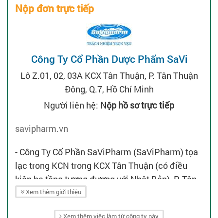
Nộp đơn trực tiếp
Công Ty Cổ Phần Dược Phẩm SaVi
Lô Z.01, 02, 03A KCX Tân Thuận, P. Tân Thuận
Đông, Q.7, Hồ Chí Minh
Người liên hệ:
Nộp hồ sơ trực tiếp
savipharm.vn
- Công Ty Cổ Phần SaViPharm (SaViPharm) tọa
lạc trong KCN trong KCX Tân Thuận (có điều
kiện hạ tầng tương đương với Nhật Bản), P. Tân
Phong, Q.7, TP.HCM.
Xem thêm giới thiệu
- SaViPharm đạt tiêu chuẩn GMP Nhật Bản,
Xem thêm việc làm từ công ty này