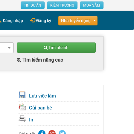
TIN DỰ ÁN
KIẾM TRƯỜNG
MUA SẮM
Nhà tuyển dụng
Đăng nhập
Đăng ký
Tìm nhanh
Tìm kiếm nâng cao
Lưu việc làm
Gửi bạn bè
In