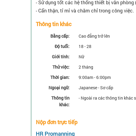
- Sử dụng tốt các hệ thống thiết bị văn phòng 
- Cẩn thận, tỉ mỉ và chăm chỉ trong công việc.
Thông tin khác
Bằng cấp:
Cao đẳng trở lên
Độ tuổi:
18 - 28
Giới tính:
Nữ
Thử việc:
2 tháng
Thời gian:
9:00am - 6:00pm
Ngoại ngữ:
Japanese - Sơ cấp
Thông tin
- Ngoài ra các thông tin khác 
khác:
Nộp đơn trực tiếp
HR Promanning