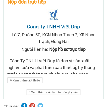
Nộp đơn trực tiếp
Công Ty TNHH Việt Drip
Lô 7, Đường 5C, KCN Nhơn Trạch 2, Xã Nhơn
Trạch, Đồng Nai
Người liên hệ:
Nộp hồ sơ trực tiếp
- Công Ty TNHH Việt Drip là đơn vị sản xuất,
nghiên cứu và phát triển các thiết bị, hệ thống
tưới tự động thông minh phục vụ cho nông
nghiệp, cảnh quan đô thị, sân vườn, ban công và
Xem thêm giới thiệu
đặc biệt là các mô hình vườn rau tại nhà.
Xem thêm việc làm từ công ty này
- Với năng lực sản xuất hiện đại, đội ngũ kỹ thuật
trình độ cao cùng chiến lược phát triển bền
Chia sẽ: