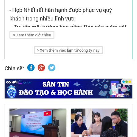
- Hợp Nhất rất hân hạnh được phục vụ quý
khách trong nhiều lĩnh vực:
+ Tư vấn môi trường bao gồm: Báo cáo giám sát
định kỳ, lập báo cáo xả thải vào nguồn nước,
Xem thêm giới thiệu
cam kết bảo vệ môi trường, đề án bảo vệ môi
Xem thêm việc làm từ công ty này
trường, quan trắc môi trường...
+ Thiết kế, thi công: Hệ thống xử lý nước thải
Chia sẽ:
sinh hoạt - công nghiệp; hệ thống thông gió
và xử lý khí thải; hệ thống điện - nước.
+ Thương mại: Bán buôn trang thiết bị bảo hộ,
cung cấp hóa chất xử lý...
+ Bảo dưỡng, vận hành hệ thống.
+ Sửa chữa, bảo trì công nghiệp và một số lĩnh
vực khác...