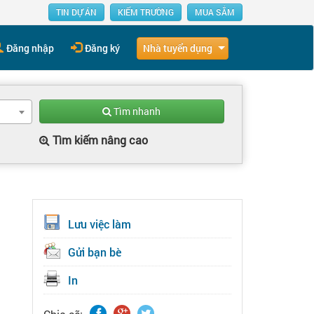
TIN DỰ ÁN
KIẾM TRƯỜNG
MUA SẮM
Nhà tuyển dụng
Đăng nhập
Đăng ký
Tìm nhanh
Tìm kiếm nâng cao
Lưu việc làm
Gửi bạn bè
In