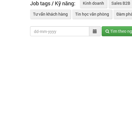
Job tags / Kỹ năng:
Kinh doanh
Sales B2B
Tư vấn khách hàng
Tin học văn phòng
Đàm ph
Tìm theo n