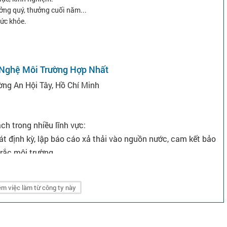
hưởng quý, thưởng cuối năm...
sức khỏe.
 Nghệ Môi Trường Hợp Nhất
ng An Hội Tây, Hồ Chí Minh
ch trong nhiều lĩnh vực:
t định kỳ, lập báo cáo xả thải vào nguồn nước, cam kết bảo
rắc môi trường...
sinh hoạt - công nghiệp; hệ thống thông gió và xử lý khí thải;
m việc làm từ công ty này
cung cấp hóa chất xử lý...
 vực khác...