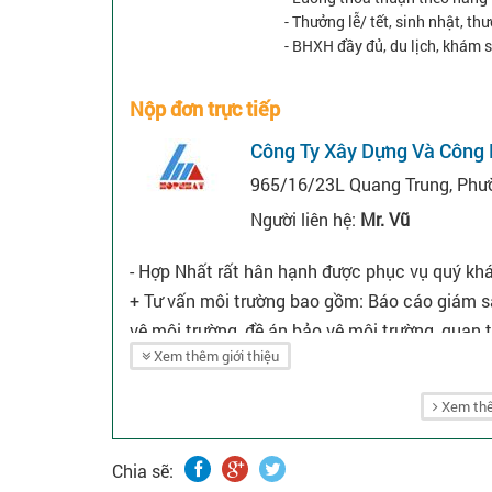
- Thưởng lễ/ tết, sinh nhật, t
- BHXH đầy đủ, du lịch, khám 
Nộp đơn trực tiếp
Công Ty Xây Dựng Và Công
965/16/23L Quang Trung, Phườ
Người liên hệ:
Mr. Vũ
- Hợp Nhất rất hân hạnh được phục vụ quý khá
+ Tư vấn môi trường bao gồm: Báo cáo giám sá
vệ môi trường, đề án bảo vệ môi trường, quan t
Xem thêm giới thiệu
+ Thiết kế, thi công: Hệ thống xử lý nước thải 
hệ thống điện - nước.
Xem thê
+ Thương mại: Bán buôn trang thiết bị bảo hộ, 
+ Bảo dưỡng, vận hành hệ thống.
Chia sẽ:
+ Sửa chữa, bảo trì công nghiệp và một số lĩnh