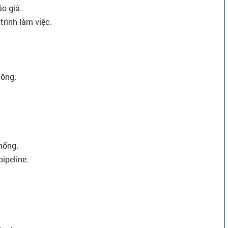
o giá.
trình làm việc.
công.
thống.
ipeline.