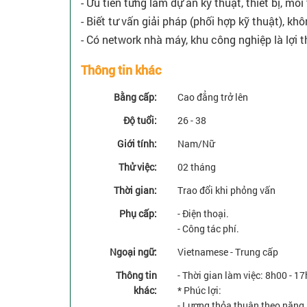
- Ưu tiên từng làm dự án kỹ thuật, thiết bị, môi
- Biết tư vấn giải pháp (phối hợp kỹ thuật), khô
- Có network nhà máy, khu công nghiệp là lợi t
Thông tin khác
Bằng cấp:
Cao đẳng trở lên
Độ tuổi:
26 - 38
Giới tính:
Nam/Nữ
Thử việc:
02 tháng
Thời gian:
Trao đổi khi phỏng vấn
Phụ cấp:
- Điện thoại.
- Công tác phí.
Ngoại ngữ:
Vietnamese - Trung cấp
Thông tin
- Thời gian làm việc: 8h00 - 17
khác:
* Phúc lợi:
- Lương thỏa thuận theo năng 