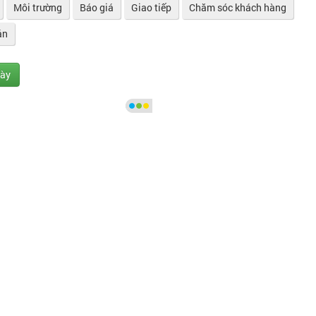
Môi trường
Báo giá
Giao tiếp
Chăm sóc khách hàng
án
gày