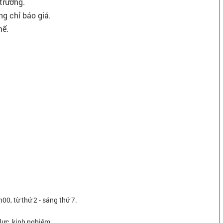
 trường.
ng chỉ báo giá.
hế.
h00, từ thứ 2 - sáng thứ 7.
lực, kinh nghiệm.