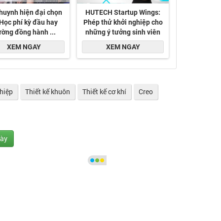
ghiệp
Thiết kế khuôn
Thiết kế cơ khí
Creo
gày