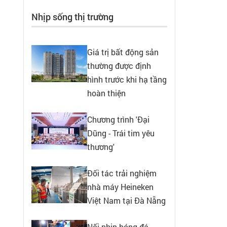
Nhịp sống thị trường
Giá trị bất động sản
thường được định
hình trước khi hạ tầng
hoàn thiện
Chương trình 'Đại
Dũng - Trái tim yêu
thương'
Đối tác trải nghiệm
nhà máy Heineken
Việt Nam tại Đà Nẵng
Nối nhịp bóng đá,