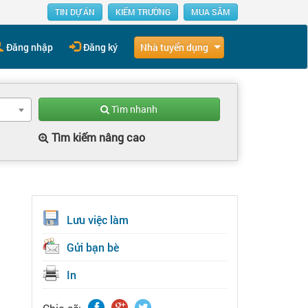
TIN DỰ ÁN
KIẾM TRƯỜNG
MUA SẮM
Nhà tuyển dụng
Đăng nhập
Đăng ký
Tìm nhanh
Tìm kiếm nâng cao
Lưu việc làm
Gửi bạn bè
In