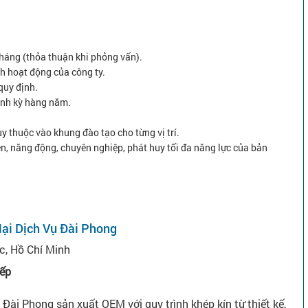
 tháng (thỏa thuận khi phỏng vấn).
ình hoạt động của công ty.
quy định.
định kỳ hàng năm.
y thuộc vào khung đào tạo cho từng vị trí.
ện, năng động, chuyên nghiệp, phát huy tối đa năng lực của bản
ại Dịch Vụ Đài Phong
c, Hồ Chí Minh
iếp
ài Phong sản xuất OEM với quy trình khép kín từ thiết kế,