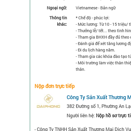
Ngoại ngữ:
Vietnamese - Bản ngữ
Thông tin
* Chế độ - phúc lợi:
khác:
- Mức lương: Từ 10 - 15 triệu/
- Thưởng lễ/ tết... theo tình h
- Tham gia BHXH đầy đủ theo 
- Đánh giá để xét tăng lương 
- Đi du lịch hàng năm.
- Tham gia các khóa đào tạo tù
- Môi trường làm việc thân thi
thân.
Nộp đơn trực tiếp
Công Ty Sản Xuất Thương M
382 Đường số 1, Phường An Lạ
Người liên hệ:
Nộp hồ sơ trực t
- Công Ty TNHH Sản Xuất Thương Mại Dịch Vụ Đ