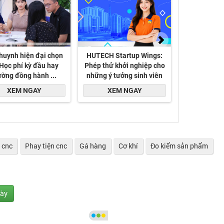
 cnc
Phay tiện cnc
Gá hàng
Cơ khí
Đo kiểm sản phẩm
gày