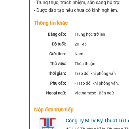
- Trung thực, trách nhiệm, sẵn sàng hỗ trợ.
- Được đào tạo nếu chưa có kinh nghiệm.
Thông tin khác
Bằng cấp:
Trung học trở lên
Độ tuổi:
20 - 45
Giới tính:
Nam
Thử việc:
Thỏa thuận
Thời gian:
Trao đổi khi phỏng vấn
Phụ cấp:
- Trao đổi khi phỏng vấn.
Ngoại ngữ:
Vietnamese - Bản ngữ
Nộp đơn trực tiếp
Công Ty MTV Kỹ Thuật Tú L