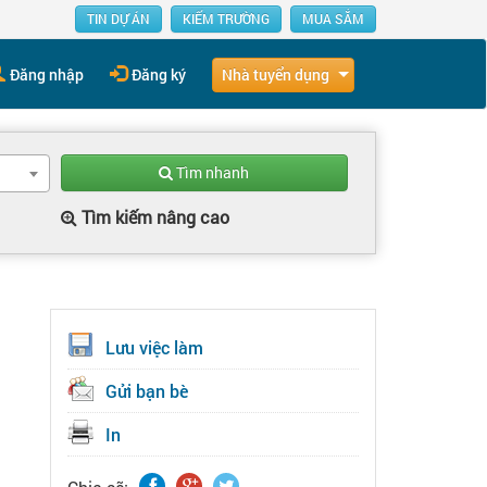
TIN DỰ ÁN
KIẾM TRƯỜNG
MUA SẮM
Nhà tuyển dụng
Đăng nhập
Đăng ký
Tìm nhanh
Tìm kiếm nâng cao
Lưu việc làm
Gửi bạn bè
In