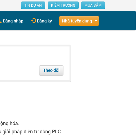
TIN DỰ ÁN
KIẾM TRƯỜNG
MUA SẮM
Nhà tuyển dụng
Đăng nhập
Đăng ký
Theo dõi
động hóa.
ác giải pháp điện tự động PLC,