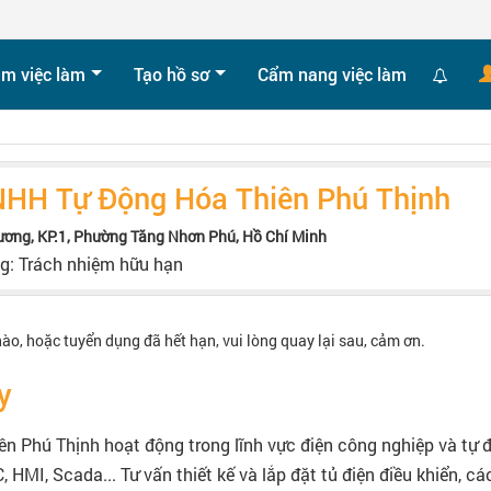
ìm việc làm
Tạo hồ sơ
Cẩm nang việc làm
NHH Tự Động Hóa Thiên Phú Thịnh
ương, KP.1, Phường Tăng Nhơn Phú, Hồ Chí Minh
ng: Trách nhiệm hữu hạn
nào, hoặc tuyển dụng đã hết hạn, vui lòng quay lại sau, cảm ơn.
y
n Phú Thịnh hoạt động trong lĩnh vực điện công nghiệp và tự 
, HMI, Scada... Tư vấn thiết kế và lắp đặt tủ điện điều khiển, c