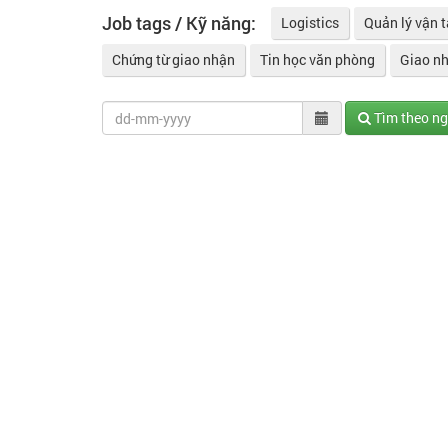
Job tags / Kỹ năng:
Logistics
Quản lý vận t
Chứng từ giao nhận
Tin học văn phòng
Giao n
Tìm theo n