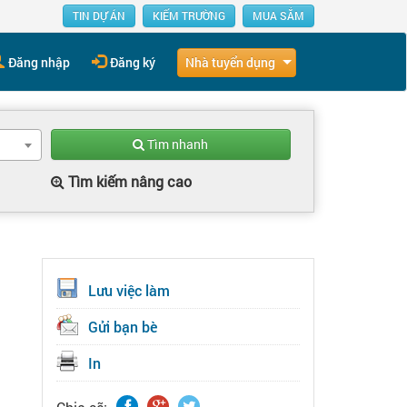
TIN DỰ ÁN
KIẾM TRƯỜNG
MUA SẮM
Nhà tuyển dụng
Đăng nhập
Đăng ký
Tìm nhanh
Tìm kiếm nâng cao
Lưu việc làm
Gửi bạn bè
In