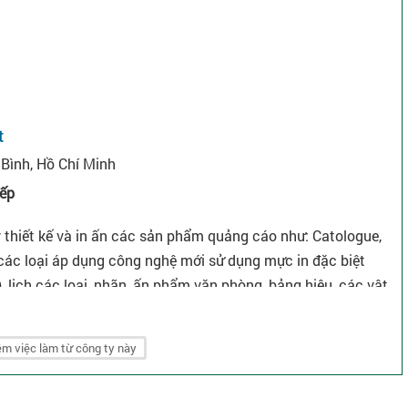
t
Bình, Hồ Chí Minh
iếp
y thiết kế và in ấn các sản phẩm quảng cáo như: Catologue,
y các loại áp dụng công nghệ mới sử dụng mực in đặc biệt
, lịch các loại, nhãn, ấn phẩm văn phòng, bảng hiệu, các vật
.
m việc làm từ công ty này