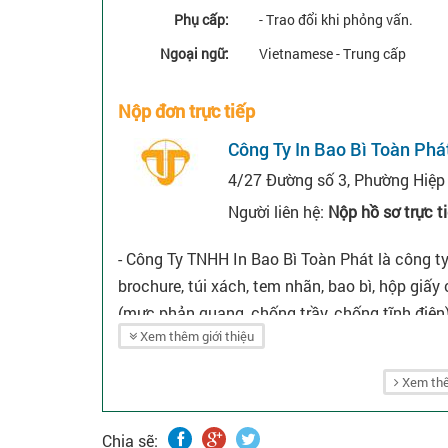
Phụ cấp:
- Trao đổi khi phỏng vấn.
Ngoại ngữ:
Vietnamese - Trung cấp
Nộp đơn trực tiếp
Công Ty In Bao Bì Toàn Phá
4/27 Đường số 3, Phường Hiệp 
Người liên hệ:
Nộp hồ sơ trực t
- Công Ty TNHH In Bao Bì Toàn Phát là công t
brochure, túi xách, tem nhãn, bao bì, hộp giấ
(mực phản quang, chống trầy, chống tĩnh điện)
Xem thêm giới thiệu
phẩm quảng cáo, cung cấp túi nilông, túi xốp..
Xem thê
Chia sẽ: