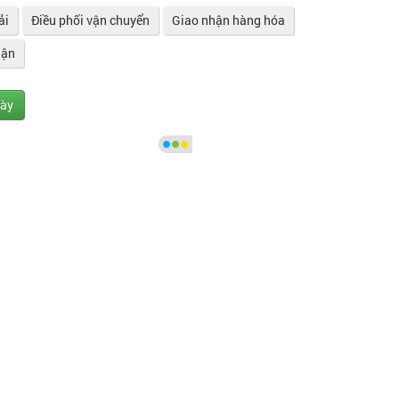
ải
Điều phối vận chuyển
Giao nhận hàng hóa
hận
gày