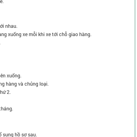
ế.
với nhau.
ng xuống xe mỗi khi xe tới chỗ giao hàng.
.
lên xuống.
ng hàng và chủng loại.
thứ 2.
 tháng.
ổ sung hồ sơ sau.