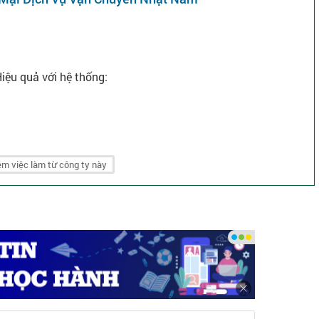
iệu quả với hệ thống:
ới đa dạng rơ mooc 8m - 10m - 12m - 14m).
m việc làm từ công ty này