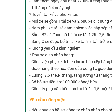
- Làm thêm ngày chủ nhật x200% lương thực t
- 1 tháng có 4 ngày nghỉ.
* Tuyển tài xế và phụ xe tải:
- Mỗi xe sẽ gồm 1 tài xế và 2 phụ xe đi chung 
- Nam phụ xe tải sẽ đảm nhiệm việc sắp xếp hà
- Bằng B2 sẽ được bố trí lái xe tải 1,25 - 2,5 tấn
- Bằng C sẽ được bố trí lái xe tải 3,5 tấn trở lên.
- Không yêu cầu kinh nghiệm.
* Phụ xe giao nhận hàng:
- Công việc phụ xe đi theo lái xe bốc xếp hàng 
- Giao hàng theo hóa đơn của công ty, giao đú
- Lương: 7,5 triệu/ tháng, tăng lương từ tháng 
- Có hỗ trợ tiền ăn: 100.000 đồng/ bữa.
- Công ty phụ cấp tiền nhà trọ từ: 1 - 1,5 triệu/
Yêu cầu công việc
- Nếu chưa có hồ sơ, công ty chấp nhận cho b