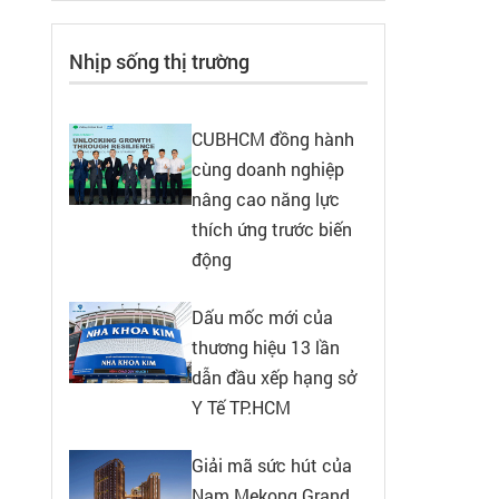
Nhịp sống thị trường
CUBHCM đồng hành
cùng doanh nghiệp
nâng cao năng lực
thích ứng trước biến
động
Dấu mốc mới của
thương hiệu 13 lần
dẫn đầu xếp hạng sở
Y Tế TP.HCM
Giải mã sức hút của
Nam Mekong Grand