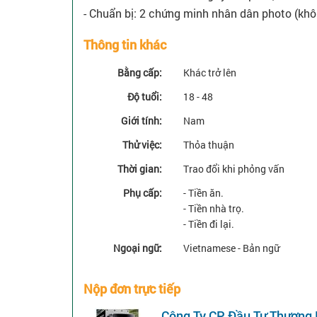
- Chuẩn bị: 2 chứng minh nhân dân photo (khô
Thông tin khác
Bằng cấp:
Khác trở lên
Độ tuổi:
18 - 48
Giới tính:
Nam
Thử việc:
Thỏa thuận
Thời gian:
Trao đổi khi phỏng vấn
Phụ cấp:
- Tiền ăn.
- Tiền nhà trọ.
- Tiền đi lại.
Ngoại ngữ:
Vietnamese - Bản ngữ
Nộp đơn trực tiếp
Công Ty CP Đầu Tư Thương