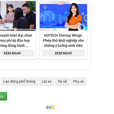
Lao động phổ thông
Lái xe
Tài xế
Phụ xe
gày