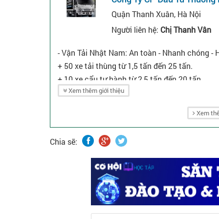
Quận Thanh Xuân, Hà Nội
Người liên hệ:
Chị Thanh Vân
- Vận Tải Nhật Nam: An toàn - Nhanh chóng - H
+ 50 xe tải thùng từ 1,5 tấn đến 25 tấn.
+ 10 xe cẩu tự hành từ 2,5 tấn đến 20 tấn.
Xem thêm giới thiệu
+ 10 xe đầu kéo móc sàn 12m - 14m - 16m.
+ 8 xe đầu kéo gắn cẩu từ 8 tấn đến 25 tấn (v
Xem thê
- Cam kết đáp ứng mọi nhu cầu vận chuyển.
Chia sẽ: