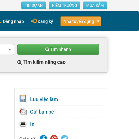
TIN DỰ ÁN
KIẾM TRƯỜNG
MUA SẮM
Nhà tuyển dụng
Đăng nhập
Đăng ký
Tìm nhanh
Tìm kiếm nâng cao
Lưu việc làm
Gửi bạn bè
In