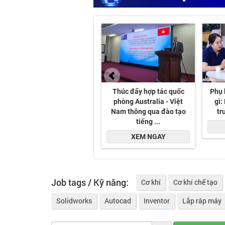
Job tags / Kỹ năng:
Cơ khí
Cơ khí chế tạo
Solidworks
Autocad
Inventor
Lắp ráp máy