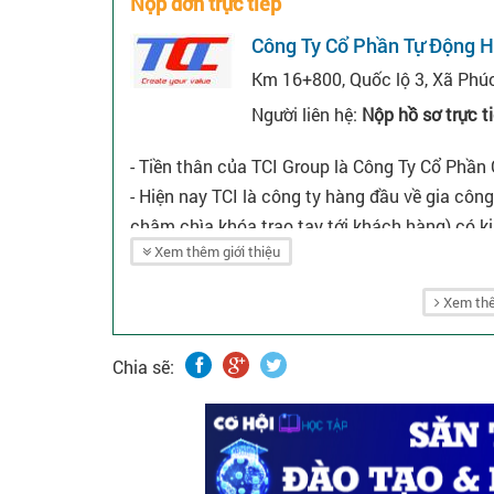
Nộp đơn trực tiếp
Công Ty Cổ Phần Tự Động H
Km 16+800, Quốc lộ 3, Xã Phúc
Người liên hệ:
Nộp hồ sơ trực t
- Tiền thân của TCI Group là Công Ty Cổ Phần
- Hiện nay TCI là công ty hàng đầu về gia cô
châm chìa khóa trao tay tới khách hàng) có k
Xem thêm giới thiệu
Xem thê
Chia sẽ: