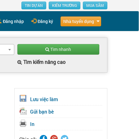
TIN DỰ ÁN
KIẾM TRƯỜNG
MUA SẮM
Nhà tuyển dụng
Đăng nhập
Đăng ký
Tìm nhanh
Tìm kiếm nâng cao
Lưu việc làm
Gửi bạn bè
In