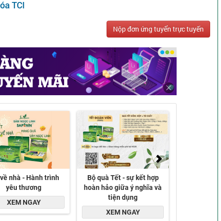
óa TCI
Nộp đơn ứng tuyển trực tuyến