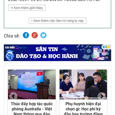
năm 2002, có trụ sở đặt tại Thành phố Hồ Chí
Minh, Việt Nam với quy mô hoạt động trên khắp
Xem thêm giới thiệu
cả nước, đặc biệt là khu vực các tỉnh miền Tây
Xem thêm việc làm từ công ty này
và Nam Trung Bộ.
- Duc Hung Co tiền thân là một công ty hoạt
Chia sẽ:
động trong lĩnh vực cấp thoát nước với 20 năm
kinh nghiệm trong ngành. Bên cạnh là đơn vị
chuyên cung cấp, lắp đặt, sửa chữa các thiết bị
ngành nước, chúng tôi là đại lý và nhà phân phối
độc quyền của nhiều thương hiệu uy tín trên thị
trường Châu Âu và Châu Mỹ.
- Các sản phẩm ngành nước chúng tôi chọn lọc
cho khách hàng của mình được sản xuất dựa
theo tiêu chuẩn công nghiệp cao nhất, với hệ
thống quản lý chất lượng đạt chuẩn ISO
9001:2015.