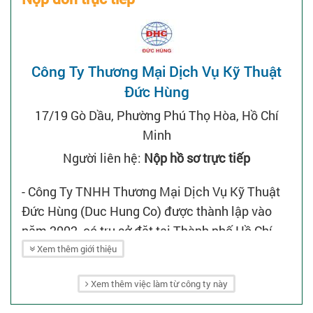
Công Ty Thương Mại Dịch Vụ Kỹ Thuật
Đức Hùng
17/19 Gò Dầu, Phường Phú Thọ Hòa, Hồ Chí
Minh
Người liên hệ:
Nộp hồ sơ trực tiếp
- Công Ty TNHH Thương Mại Dịch Vụ Kỹ Thuật
Đức Hùng (Duc Hung Co) được thành lập vào
năm 2002, có trụ sở đặt tại Thành phố Hồ Chí
Minh, Việt Nam với quy mô hoạt động trên khắp
Xem thêm giới thiệu
cả nước, đặc biệt là khu vực các tỉnh miền Tây
Xem thêm việc làm từ công ty này
và Nam Trung Bộ.
- Duc Hung Co tiền thân là một công ty hoạt