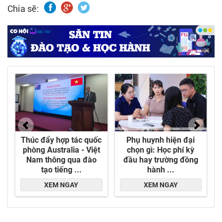
Chia sẽ:
động trong lĩnh vực cấp thoát nước với 20 năm
kinh nghiệm trong ngành. Bên cạnh là đơn vị
chuyên cung cấp, lắp đặt, sửa chữa các thiết bị
ngành nước, chúng tôi là đại lý và nhà phân phối
độc quyền của nhiều thương hiệu uy tín trên thị
trường Châu Âu và Châu Mỹ.
- Các sản phẩm ngành nước chúng tôi chọn lọc
cho khách hàng của mình được sản xuất dựa
theo tiêu chuẩn công nghiệp cao nhất, với hệ
thống quản lý chất lượng đạt chuẩn ISO
9001:2015.