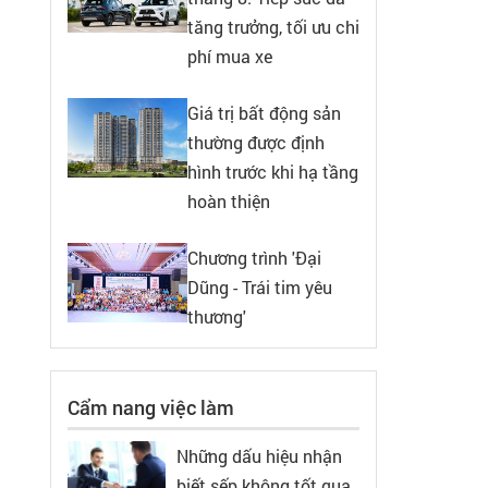
tăng trưởng, tối ưu chi
phí mua xe
Giá trị bất động sản
thường được định
hình trước khi hạ tầng
hoàn thiện
Chương trình 'Đại
Dũng - Trái tim yêu
thương'
Cẩm nang việc làm
Những dấu hiệu nhận
biết sếp không tốt qua