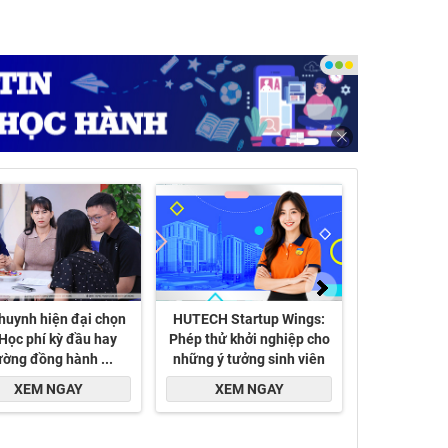
các nguyên tắc đầy đủ về cơ sở pháp lý, hạ tầng kỹ thuật,
 đầu tư phát triển ba dòng sản phẩm chủ lực là các nhóm bất
t động sản du lịch.