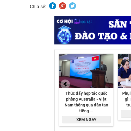
án được Ân Phú lựa chọn đầu tư luôn đảm bảo 
Chia sẽ:
thiết chế văn hóa và cơ hội sinh kế.
- Doanh nghiệp hiện tại định hướng tập trung
động sản đô thị, bất động sản công nghiệp, bấ