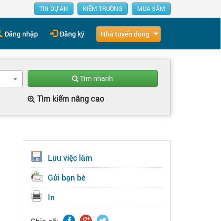
TIN DỰ ÁN
KIẾM TRƯỜNG
MUA SẮM
Nhà tuyển dụng
Đăng nhập
Đăng ký
Tìm nhanh
Tìm kiếm nâng cao
Lưu việc làm
Gửi bạn bè
In