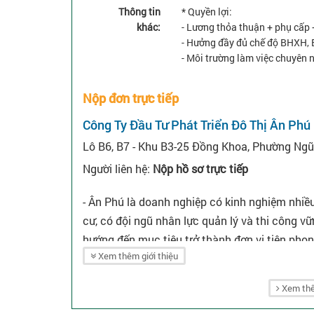
Thông tin
* Quyền lợi:
khác:
- Lương thỏa thuận + phụ cấp +
- Hưởng đầy đủ chế độ BHXH, 
- Môi trường làm việc chuyên n
Nộp đơn trực tiếp
Công Ty Đầu Tư Phát Triển Đô Thị Ân Phú
Lô B6, B7 - Khu B3-25 Đồng Khoa, Phường Ng
Người liên hệ:
Nộp hồ sơ trực tiếp
- Ân Phú là doanh nghiệp có kinh nghiệm nhiều
cư, có đội ngũ nhân lực quản lý và thi công v
hướng đến mục tiêu trở thành đơn vị tiên phong,
Xem thêm giới thiệu
và bền vững, cung ứng hạ tầng hoàn thiện phục
- Công Ty CP Đầu Tư - Phát Triển Đô Thị Ân P
Xem thê
nghiệp, xây dựng những hệ sinh thái đô thị a