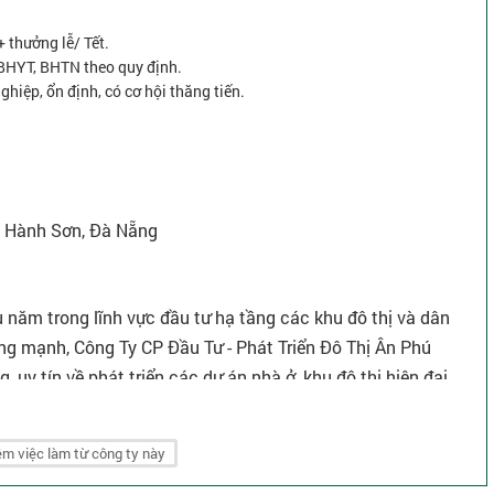
 thưởng lễ/ Tết.
BHYT, BHTN theo quy định.
ghiệp, ổn định, có cơ hội thăng tiến.
ũ Hành Sơn, Đà Nẵng
 năm trong lĩnh vực đầu tư hạ tầng các khu đô thị và dân
ững mạnh, Công Ty CP Đầu Tư - Phát Triển Đô Thị Ân Phú
 uy tín về phát triển các dự án nhà ở, khu đô thị hiện đại
 vụ các lợi ích dân sinh tiến bộ.
hú xác định rõ sứ mệnh tham gia kết nối cộng đồng và doanh
m việc làm từ công ty này
n toàn, đảm bảo sinh kế và hạnh phúc cho người dân. Các dự