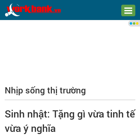
Chào bạn,
Đăng nhập xem việc làm phù
hợp
Đăng nhập
Đăng ký
Nhịp sống thị trường
Trang chủ
Việc làm mới nhất
Sinh nhật: Tặng gì vừa tinh tế
Tìm việc làm
vừa ý nghĩa