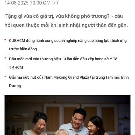
Tạo hồ sơ
14-08-2025 10:00 GMT+7
‘Tặng gì vừa có giá trị, vừa không phô trương?’ - câu
Cẩm nang việc làm
hỏi quen thuộc mỗi khi sinh nhật người thân đến gần.
Bạn cần tuyển người
CUBHCM đồng hành cùng doanh nghiệp nâng cao năng lực thích ứng
trước biến động
Nhà tuyển dụng
Dấu mốc mới của thương hiệu 13 lần dẫn đầu xếp hạng sở Y Tế
TP.HCM
Giải mã sức hút của Nam Mekong Grand Plaza tại trung tâm mới Bình
Dương