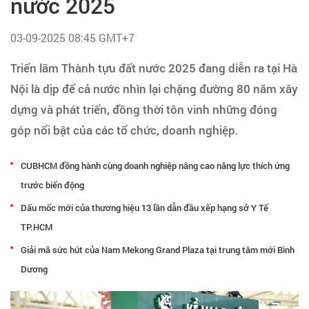
nước 2025
Tạo hồ sơ
03-09-2025 08:45 GMT+7
Cẩm nang việc làm
Triển lãm Thành tựu đất nước 2025 đang diễn ra tại Hà
Nội là dịp để cả nước nhìn lại chặng đường 80 năm xây
Bạn cần tuyển người
dựng và phát triển, đồng thời tôn vinh những đóng
Nhà tuyển dụng
góp nổi bật của các tổ chức, doanh nghiệp.
CUBHCM đồng hành cùng doanh nghiệp nâng cao năng lực thích ứng
trước biến động
Dấu mốc mới của thương hiệu 13 lần dẫn đầu xếp hạng sở Y Tế
TP.HCM
Giải mã sức hút của Nam Mekong Grand Plaza tại trung tâm mới Bình
Dương