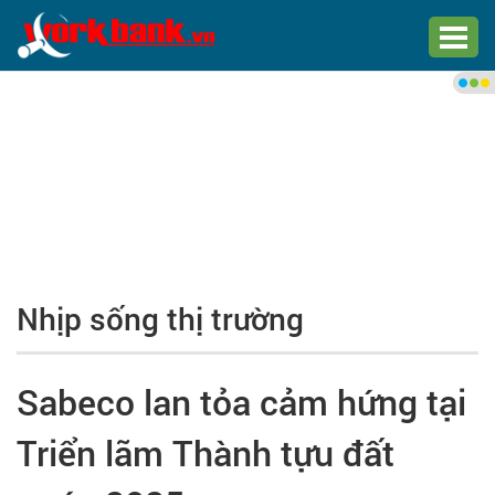
Chào bạn,
Đăng nhập xem việc làm phù
hợp
Đăng nhập
Đăng ký
Nhịp sống thị trường
Trang chủ
Việc làm mới nhất
Sabeco lan tỏa cảm hứng tại
Tìm việc làm
Triển lãm Thành tựu đất