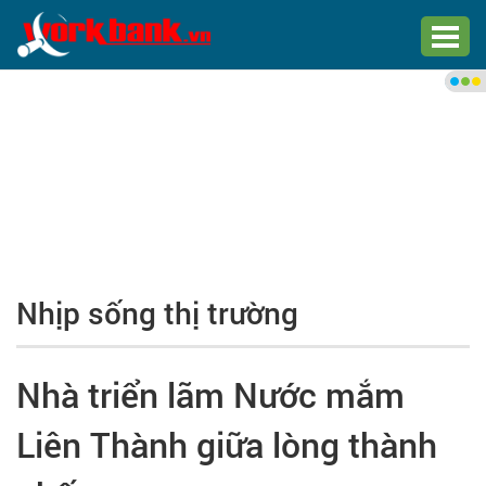
Chào bạn,
Đăng nhập xem việc làm phù
hợp
Đăng nhập
Đăng ký
Nhịp sống thị trường
Trang chủ
Việc làm mới nhất
Nhà triển lãm Nước mắm
Tìm việc làm
Liên Thành giữa lòng thành