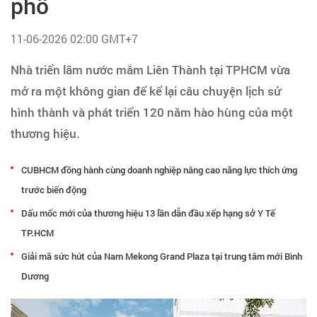
phố
Tạo hồ sơ
11-06-2026 02:00 GMT+7
Cẩm nang việc làm
Nhà triển lãm nước mắm Liên Thành tại TPHCM vừa
mở ra một không gian để kể lại câu chuyện lịch sử
Bạn cần tuyển người
hình thành và phát triển 120 năm hào hùng của một
Nhà tuyển dụng
thương hiệu.
CUBHCM đồng hành cùng doanh nghiệp nâng cao năng lực thích ứng
trước biến động
Dấu mốc mới của thương hiệu 13 lần dẫn đầu xếp hạng sở Y Tế
TP.HCM
Giải mã sức hút của Nam Mekong Grand Plaza tại trung tâm mới Bình
Dương