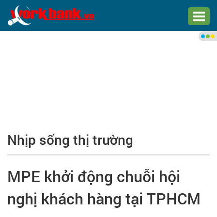
Chào bạn,
Đăng nhập xem việc làm phù
hợp
Đăng nhập
Đăng ký
Nhịp sống thị trường
Trang chủ
Việc làm mới nhất
MPE khởi động chuỗi hội
Tìm việc làm
nghị khách hàng tại TPHCM