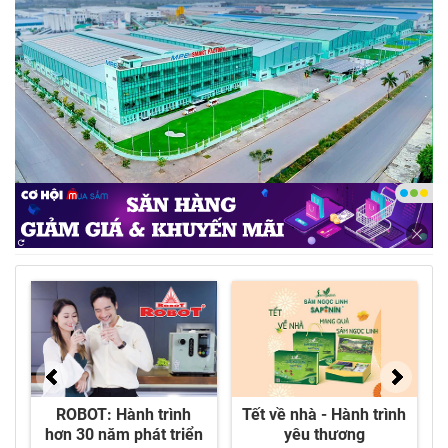
Nhà máy MPE Smart Factory đạt tiêu chuẩn LEED
Gold của Mỹ - Ảnh: DNCC