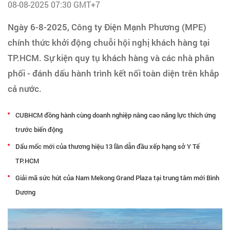
Tạo hồ sơ
08-08-2025 07:30 GMT+7
Ngày 6-8-2025, Công ty Điện Mạnh Phương (MPE)
Cẩm nang việc làm
chính thức khởi động chuỗi hội nghị khách hàng tại
TP.HCM. Sự kiện quy tụ khách hàng và các nhà phân
Bạn cần tuyển người
phối - đánh dấu hành trình kết nối toàn diện trên khắp
cả nước.
Nhà tuyển dụng
CUBHCM đồng hành cùng doanh nghiệp nâng cao năng lực thích ứng
trước biến động
Dấu mốc mới của thương hiệu 13 lần dẫn đầu xếp hạng sở Y Tế
TP.HCM
Giải mã sức hút của Nam Mekong Grand Plaza tại trung tâm mới Bình
Dương