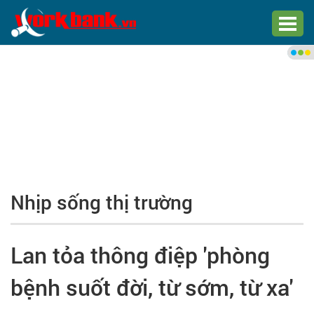
Chào bạn,
Đăng nhập xem việc làm phù
hợp
Đăng nhập
Đăng ký
Nhịp sống thị trường
Trang chủ
Việc làm mới nhất
Lan tỏa thông điệp 'phòng
Tìm việc làm
bệnh suốt đời, từ sớm, từ xa'