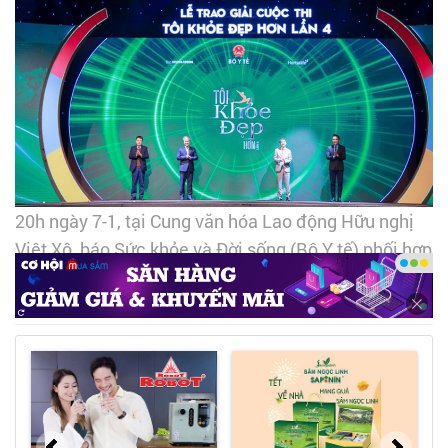
20h ngày 7-1, tại Cung văn hóa Lao động Hữu nghị
Việt Xô, báo Sức khỏe và Đời sống (Bộ Y tế) phối hợp
với Herbalife Việt Nam tổ chức lễ trao giải cuộc thi
'Tôi khỏe đẹp hơn' lần thứ 4 - Ảnh: DNCC