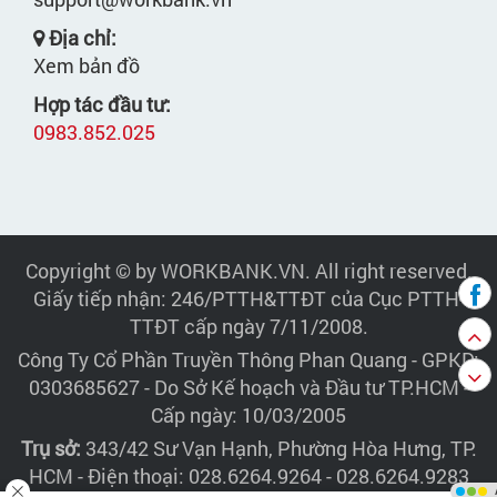
Địa chỉ:
Xem bản đồ
Hợp tác đầu tư:
0983.852.025
Copyright © by WORKBANK.VN. All right reserved.
Giấy tiếp nhận: 246/PTTH&TTĐT của Cục PTTH-
TTĐT cấp ngày 7/11/2008.
Công Ty Cổ Phần Truyền Thông Phan Quang
- GPKD:
0303685627 - Do Sở Kế hoạch và Đầu tư TP.HCM -
Cấp ngày: 10/03/2005
Trụ sở:
343/42 Sư Vạn Hạnh, Phường Hòa Hưng, TP.
HCM - Điện thoại: 028.6264.9264 - 028.6264.9283