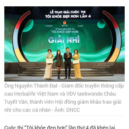
Ông Nguyễn Thành Đạt - Giám đốc truyền thông cấp
cao Herbalife Việt Nam và VĐV taekwondo Châu
Tuyết Vân, thành viên Hội đồng giám khảo trao giải
nhì cho các cá nhân - Ảnh: DNCC
Cuộc thi "Tôi khỏe đẹp hơn" lần thứ 4 đã khép lại,