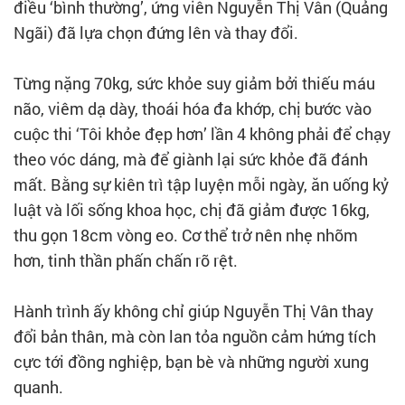
điều ‘bình thường’, ứng viên Nguyễn Thị Vân (Quảng
Ngãi) đã lựa chọn đứng lên và thay đổi.
Từng nặng 70kg, sức khỏe suy giảm bởi thiếu máu
não, viêm dạ dày, thoái hóa đa khớp, chị bước vào
cuộc thi ‘Tôi khỏe đẹp hơn’ lần 4 không phải để chạy
theo vóc dáng, mà để giành lại sức khỏe đã đánh
mất. Bằng sự kiên trì tập luyện mỗi ngày, ăn uống kỷ
luật và lối sống khoa học, chị đã giảm được 16kg,
thu gọn 18cm vòng eo. Cơ thể trở nên nhẹ nhõm
hơn, tinh thần phấn chấn rõ rệt.
Hành trình ấy không chỉ giúp Nguyễn Thị Vân thay
đổi bản thân, mà còn lan tỏa nguồn cảm hứng tích
cực tới đồng nghiệp, bạn bè và những người xung
quanh.