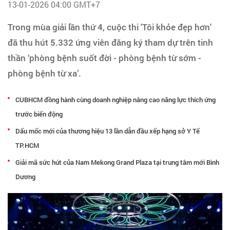
Tạo hồ sơ
13-01-2026 04:00 GMT+7
Trong mùa giải lần thứ 4, cuộc thi 'Tôi khỏe đẹp hơn'
Cẩm nang việc làm
đã thu hút 5.332 ứng viên đăng ký tham dự trên tinh
thần ‘phòng bệnh suốt đời - phòng bệnh từ sớm -
Bạn cần tuyển người
phòng bệnh từ xa’.
Nhà tuyển dụng
CUBHCM đồng hành cùng doanh nghiệp nâng cao năng lực thích ứng
trước biến động
Dấu mốc mới của thương hiệu 13 lần dẫn đầu xếp hạng sở Y Tế
TP.HCM
Giải mã sức hút của Nam Mekong Grand Plaza tại trung tâm mới Bình
Dương