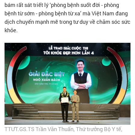
bám rất sát triết lý ‘phòng bệnh suốt đời - phòng
bệnh từ sớm - phòng bệnh từ xa’ mà Việt Nam đang
dịch chuyển mạnh mẽ trong tư duy về chăm sóc sức
khỏe.
TTƯT.GS.TS Trần Văn Thuấn, Thứ trưởng Bộ Y tế,