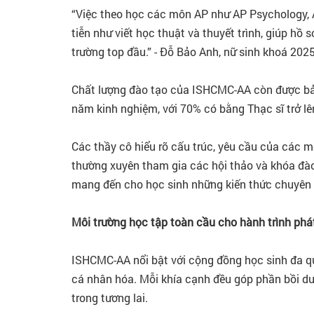
“Việc theo học các môn AP như AP Psychology, A
tiễn như viết học thuật và thuyết trình, giúp hồ
trường top đầu.” - Đỗ Bảo Anh, nữ sinh khoá 2025
Chất lượng đào tạo của ISHCMC-AA còn được bảo
năm kinh nghiệm, với 70% có bằng Thạc sĩ trở lê
Các thầy cô hiểu rõ cấu trúc, yêu cầu của các m
thường xuyên tham gia các hội thảo và khóa đào 
mang đến cho học sinh những kiến thức chuyên 
Môi trường học tập toàn cầu cho hành trình phát
ISHCMC-AA nổi bật với cộng đồng học sinh đa quố
cá nhân hóa. Mỗi khía cạnh đều góp phần bồi d
trong tương lai.