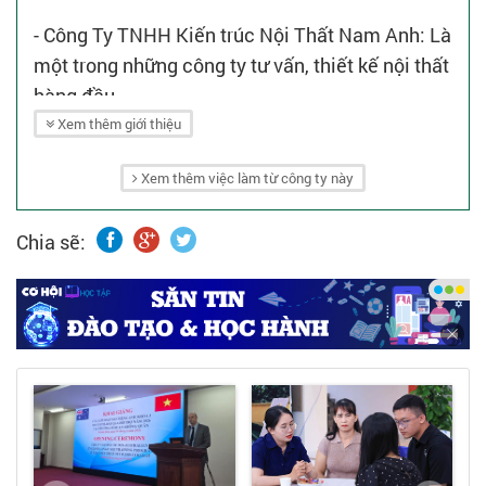
- Công Ty TNHH Kiến trúc Nội Thất Nam Anh: Là
một trong những công ty tư vấn, thiết kế nội thất
hàng đầu.
- Công ty chúng tôi với phương châm hoạt động
Xem thêm giới thiệu
"Chuyên nghiệp - Tận tâm - Hiệu quả" và luôn
Xem thêm việc làm từ công ty này
đáp ứng nhu cầu của khách hàng.
Chia sẽ: