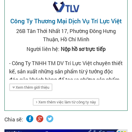
Công Ty Thương Mại Dịch Vụ Trí Lực Việt
26B Tân Thới Nhất 17, Phường Đông Hưng
Thuận, Hồ Chí Minh
Người liên hệ:
Nộp hồ sơ trực tiếp
- Công Ty TNHH TM DV Trí Lực Việt chuyên thiết
kế, sản xuất những sản phẩm từ ý tưởng độc
đáo của khách hàng để tạo ra những sản phẩm
với những hình ảnh đẹp độc đáo, thiết kế sang
Xem thêm giới thiệu
trọng, phù hợp với từng nhãn hàng, ngành hàng.
Xem thêm việc làm từ công ty này
- Công ty Trí Lực Việt hiện đang cung cấp các
dịch vụ:
Chia sẽ:
+ Thiết kế thi công quảng cáo.
+ Thiết kế thi công nội thất.