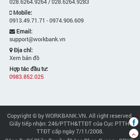
028.6264.9264 / 028.6264.9283
Mobile:
0913.49.71.71 - 0974.906.609
Email:
support@workbank.vn
Địa chỉ:
Xem bản đồ
Hợp tác đầu tư:
0983.852.025
Copyright © by WORKBANK.VN. All right reserved.
Giấy tiếp nhận: 246/PTTH&TTĐT của Cục PTTH-
TTĐT cấp ngày 7/11/2008.