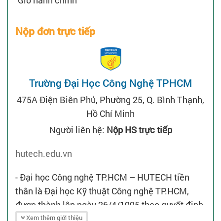
Nộp đơn trực tiếp
Trường Đại Học Công Nghệ TPHCM
475A Điện Biên Phủ, Phường 25, Q. Bình Thạnh,
Hồ Chí Minh
Người liên hệ:
Nộp HS trực tiếp
hutech.edu.vn
- Đại học Công nghệ TP.HCM – HUTECH tiền
thân là Đại học Kỹ thuật Công nghệ TP.HCM,
được thành lập ngày 26/4/1995 theo quyết định
số 235/QĐ -TTg của Thủ tướng Chính phủ và đi
Xem thêm giới thiệu