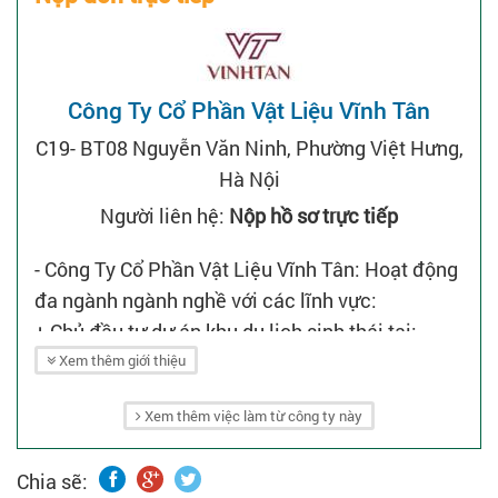
Công Ty Cổ Phần Vật Liệu Vĩnh Tân
C19- BT08 Nguyễn Văn Ninh, Phường Việt Hưng,
Hà Nội
Người liên hệ:
Nộp hồ sơ trực tiếp
- Công Ty Cổ Phần Vật Liệu Vĩnh Tân: Hoạt động
đa ngành ngành nghề với các lĩnh vực:
+ Chủ đầu tư dự án khu du lịch sinh thái tại:
Sapa, Thái Nguyên, Ba Vì...
Xem thêm giới thiệu
+ Năng lượng tái tạo: Nhà đầu tư thực hiện dự
Xem thêm việc làm từ công ty này
án năng lượng tái tạo tại Phú Yên, Hà Tĩnh, Gia
Lai, Bình Phước...
Chia sẽ:
+ Chế biến và sản xuất gỗ tự nhiên tại Thành