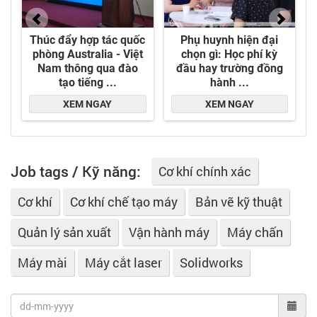
nối mềm, phụ kiện công nghiệp, phụ kiện ghép
nối.
Job tags / Kỹ năng:
Cơ khí chính xác
Cơ khí
Cơ khí chế tạo máy
Bản vẽ kỹ thuật
Quản lý sản xuất
Vận hành máy
Máy chấn
Máy mài
Máy cắt laser
Solidworks