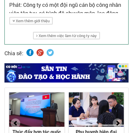
Phát: Công ty có một đội ngũ cán bộ công nhân
viên tận tụy, có trình độ chuyên môn, lao động
lành nghề.
Xem thêm giới thiệu
- Tổ chức sản xuất trong giai đoạn nền kinh tế
Xem thêm việc làm từ công ty này
phát triển do vậy đây là điều kiện tốt để công ty
ngày càng đạt được nhiều doanh thu.
Chia sẽ: