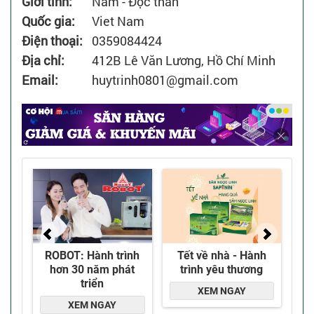
Giới tính:
Nam
-
Độc thân
Quốc gia:
Viet Nam
Điện thoại:
0359084424
Địa chỉ:
412B Lê Văn Lương, Hồ Chí Minh
Email:
huytrinh0801@gmail.com