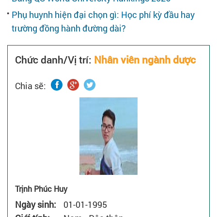
Cẩm nang tuyển dụng
Phụ huynh hiện đại chọn gì: Học phí kỳ đầu hay
trường đồng hành đường dài?
Bạn cần xin việc làm
Chức danh/Vị trí:
Nhân viên ngành dược
Dành cho ứng viên
Chia sẽ:
Trịnh Phúc Huy
Ngày sinh:
01-01-1995