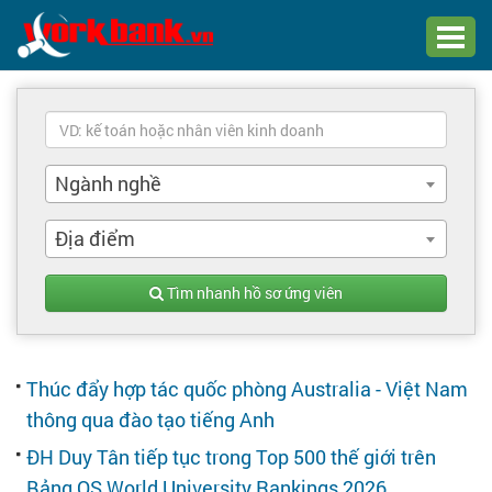
Chào bạn,
Đăng nhập xem hồ sơ ứng viên
Ngành nghề
Đăng nhập
Đăng ký
Địa điểm
Trang chủ
Tìm nhanh hồ sơ ứng viên
Đăng tuyển dụng
Thúc đẩy hợp tác quốc phòng Australia - Việt Nam
Quản lý tuyển dụng
thông qua đào tạo tiếng Anh
Tìm hồ sơ ứng viên
ĐH Duy Tân tiếp tục trong Top 500 thế giới trên
Bảng QS World University Rankings 2026