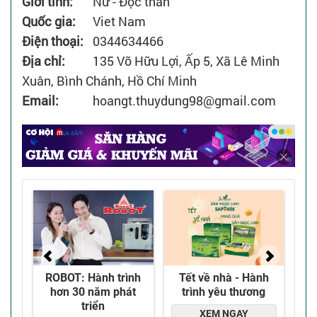
Giới tính:
Nữ
-
Độc thân
Quốc gia:
Viet Nam
Điện thoại:
0344634466
Địa chỉ:
135 Võ Hữu Lợi, Ấp 5, Xã Lê Minh
Xuân, Bình Chánh, Hồ Chí Minh
Email:
hoangt.thuydung98@gmail.com