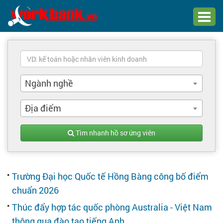
Chào bạn,
Đăng nhập xem hồ sơ ứng viên
Ngành nghề
Đăng nhập
Đăng ký
Địa điểm
Trang chủ
Tìm nhanh hồ sơ ứng viên
Đăng tuyển dụng
Trường Đại học Quốc tế Hồng Bàng công bố điểm
Quản lý tuyển dụng
chuẩn 2026
Tìm hồ sơ ứng viên
Thúc đẩy hợp tác quốc phòng Australia - Việt Nam
thông qua đào tạo tiếng Anh