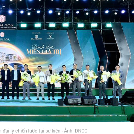
ại lý chiến lược tại sự kiện - Ảnh: DNCC