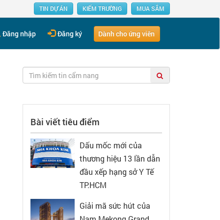
TIN DỰ ÁN
KIẾM TRƯỜNG
MUA SẮM
Dành cho ứng viên
Đăng nhập
Đăng ký
Bài viết tiêu điểm
Dấu mốc mới của
thương hiệu 13 lần dẫn
đầu xếp hạng sở Y Tế
TP.HCM
Giải mã sức hút của
Nam Mekong Grand