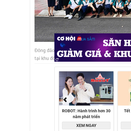
Đông đảo chuyên viên kinh doanh hội ngộ tại s
tại khu đô thị Bắc Sài Gòn - Ảnh: DNCC