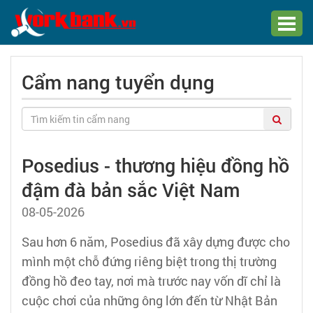
Chào bạn,
Cẩm nang tuyển dụng
Đăng nhập xem hồ sơ ứng viên
Đăng nhập
Đăng ký
Posedius - thương hiệu đồng hồ
Trang chủ
đậm đà bản sắc Việt Nam
08-05-2026
Đăng tuyển dụng
Sau hơn 6 năm, Posedius đã xây dựng được cho
Quản lý tuyển dụng
mình một chỗ đứng riêng biệt trong thị trường
đồng hồ đeo tay, nơi mà trước nay vốn dĩ chỉ là
Tìm hồ sơ ứng viên
cuộc chơi của những ông lớn đến từ Nhật Bản