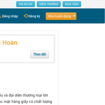
TIN DỰ ÁN
KIẾM TRƯỜNG
MUA SẮM
Nhà tuyển dụng
Đăng nhập
Đăng ký
i Hoàn
Theo dõi
u và đại diện thương mại lớn
ác mặt hàng giấy có chất lượng