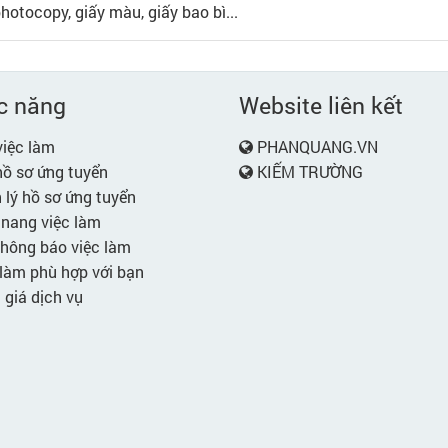
photocopy, giấy màu, giấy bao bì...
c năng
Website liên kết
iệc làm
PHANQUANG.VN
ồ sơ ứng tuyển
KIẾM TRƯỜNG
lý hồ sơ ứng tuyển
nang việc làm
hông báo việc làm
làm phù hợp với bạn
giá dịch vụ