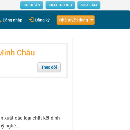
TIN DỰ ÁN
KIẾM TRƯỜNG
MUA SẮM
Nhà tuyển dụng
Đăng nhập
Đăng ký
Minh Châu
Theo dõi
 xuất các loại chất kết dính
mỹ nghệ...