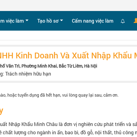
ìm việc làm
Tạo hồ sơ
Cẩm nang việc làm
NHH Kinh Doanh Và Xuất Nhập Khẩu 
phố Văn Trì, Phường Minh Khai, Bắc Từ Liêm, Hà Nội
ng: Trách nhiệm hữu hạn
nào, hoặc tuyển dụng đã hết hạn, vui lòng quay lại sau, cảm ơn.
y
ất Nhập Khẩu Minh Châu là đơn vị nghiên cứu phát triển và sản
 chất lượng cho ngành in ấn, bao bì, đồ gỗ, nội thất, thủ công 