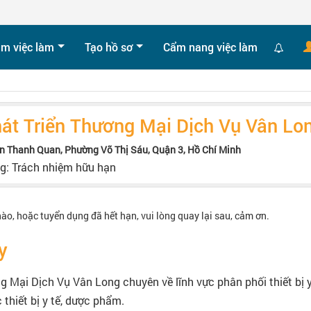
ìm việc làm
Tạo hồ sơ
Cẩm nang việc làm
át Triển Thương Mại Dịch Vụ Vân Lo
n Thanh Quan, Phường Võ Thị Sáu, Quận 3, Hồ Chí Minh
ng: Trách nhiệm hữu hạn
nào, hoặc tuyển dụng đã hết hạn, vui lòng quay lại sau, cảm ơn.
y
 Mại Dịch Vụ Vân Long chuyên về lĩnh vực phân phối thiết bị y
 thiết bị y tế, dược phẩm.