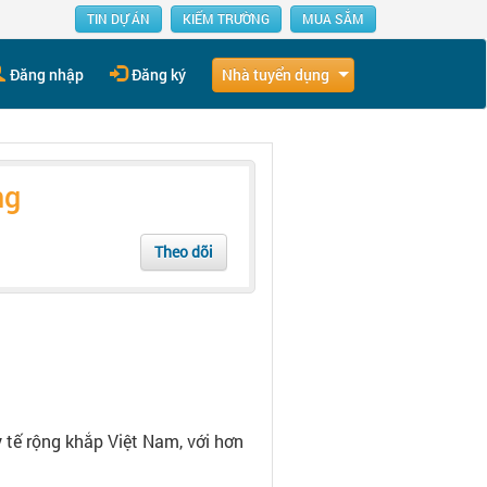
TIN DỰ ÁN
KIẾM TRƯỜNG
MUA SẮM
Nhà tuyển dụng
Đăng nhập
Đăng ký
ng
Theo dõi
 tế rộng khắp Việt Nam, với hơn