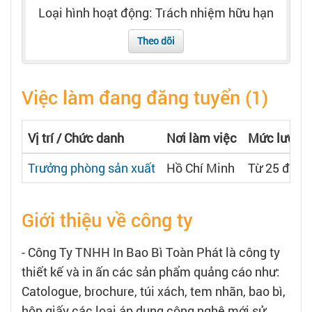
Tạo hồ sơ
Loại hình hoạt động: Trách nhiệm hữu hạn
Theo dõi
Cẩm nang việc làm
Việc làm đang đăng tuyển (1)
Bạn cần tuyển người
Nhà tuyển dụng
Vị trí / Chức danh
Nơi làm việc
Mức lương
Trưởng phòng sản xuất
Hồ Chí Minh
Từ 25 đến 3
Giới thiệu về công ty
- Công Ty TNHH In Bao Bì Toàn Phát là công ty
thiết kế và in ấn các sản phẩm quảng cáo như:
Catologue, brochure, túi xách, tem nhãn, bao bì,
hộp giấy các loại áp dụng công nghệ mới sử