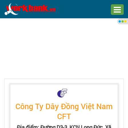
Chào bạn,
Đăng nhập xem việc làm phù
hợp
Đăng nhập
Đăng ký
Trang chủ
Việc làm mới nhất
Công Ty Dây Đồng Việt Nam
Tìm việc làm
CFT
Địa điểm: Đường D3-3, KCN Long Đức, Xã