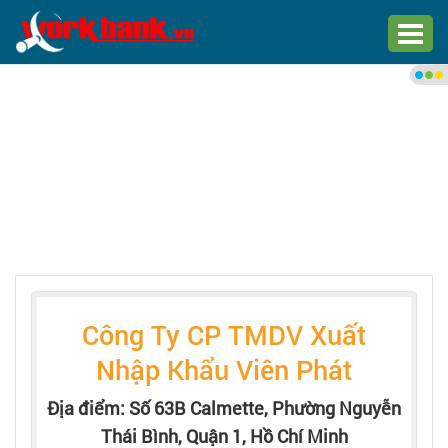
Chào bạn,
Đăng nhập xem việc làm phù
hợp
Đăng nhập
Đăng ký
Trang chủ
Công Ty CP TMDV Xuất
Việc làm mới nhất
Nhập Khẩu Viên Phát
Tìm việc làm
Địa điểm: Số 63B Calmette, Phường Nguyễn
Thái Bình, Quận 1, Hồ Chí Minh