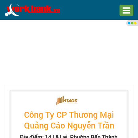
Chào bạn,
Đăng nhập xem việc làm phù
hợp
Đăng nhập
Đăng ký
Trang chủ
Việc làm mới nhất
Công Ty CP Thương Mại
Tìm việc làm
Quảng Cáo Nguyễn Trần
Địa điểm: 14 Lê Lai, Phường Bến Thành,