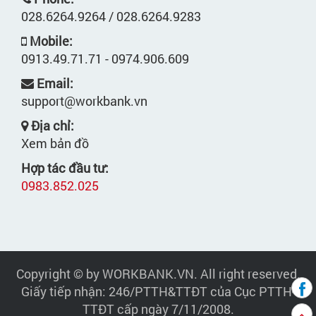
028.6264.9264 / 028.6264.9283
Mobile:
0913.49.71.71 - 0974.906.609
Email:
support@workbank.vn
Địa chỉ:
Xem bản đồ
Hợp tác đầu tư:
0983.852.025
Copyright © by WORKBANK.VN. All right reserved.
Giấy tiếp nhận: 246/PTTH&TTĐT của Cục PTTH-
TTĐT cấp ngày 7/11/2008.