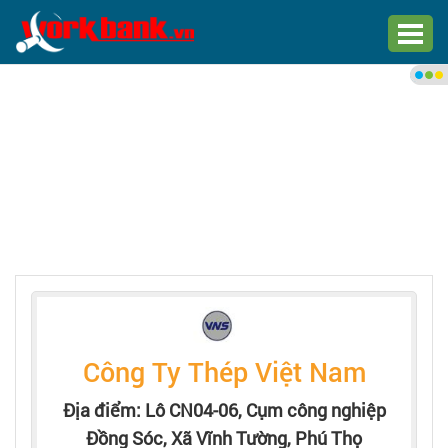
Chào bạn,
Đăng nhập xem việc làm phù
hợp
Đăng nhập
Đăng ký
Trang chủ
Việc làm mới nhất
Công Ty Thép Việt Nam
Tìm việc làm
Địa điểm: Lô CN04-06, Cụm công nghiệp
Đồng Sóc, Xã Vĩnh Tường, Phú Thọ