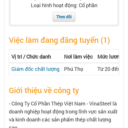
Tạo hồ sơ
Loại hình hoạt động: Cổ phần
Theo dõi
Cẩm nang việc làm
Việc làm đang đăng tuyển (1)
Bạn cần tuyển người
Nhà tuyển dụng
Vị trí / Chức danh
Nơi làm việc
Mức lương
Giám đốc chất lượng
Phú Thọ
Từ 20 đến 30 
Giới thiệu về công ty
- Công Ty Cổ Phần Thép Việt Nam - VinaSteel là
doanh nghiệp hoạt động trong lĩnh vực sản xuất
và kinh doanh các sản phẩm thép chất lượng
cao.