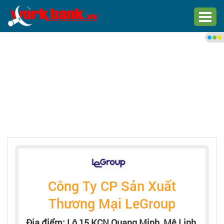
Chào bạn,
Đăng nhập xem việc làm phù
hợp
Đăng nhập
Đăng ký
Trang chủ
Việc làm mới nhất
Công Ty CP Sản Xuất
Tìm việc làm
Thương Mại LeGroup
Địa điểm: Lô 15 KCN Quang Minh, Mê Linh,