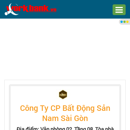
Chào bạn,
Đăng nhập xem việc làm phù
hợp
Đăng nhập
Đăng ký
Trang chủ
Việc làm mới nhất
Công Ty CP Bất Động Sản
Tìm việc làm
Nam Sài Gòn
Địa điểm: Văn phòng 02, Tầng 08, Tòa nhà