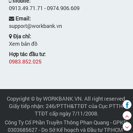
Mobile:
0913.49.71.71 - 0974.906.609
Email:
support@workbank.vn
Địa chỉ:
Xem bản đồ
Hợp tác đầu tư:
0983.852.025
Copyright © by WORKBANK.VN. All right reserved.
Giấy tiếp nhận: 246/PTTH&TTĐT của Cục PTTH-
TTĐT cấp ngày 7/11/2008.
Công Ty Cổ Phần Truyền Thông Phan Quang
- GPKD:
0303685627 - Do Sở Kế hoạch và Đầu tư TP.HCM -