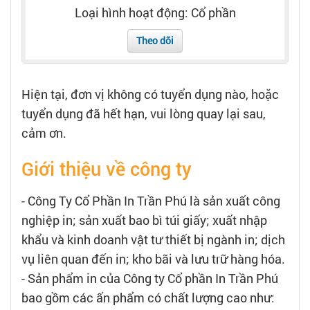
Tạo hồ sơ
Loại hình hoạt động: Cổ phần
Theo dõi
Cẩm nang việc làm
Bạn cần tuyển người
Hiện tại, đơn vị không có tuyển dụng nào, hoặc
tuyển dụng đã hết hạn, vui lòng quay lại sau,
Nhà tuyển dụng
cảm ơn.
Giới thiệu về công ty
- Công Ty Cổ Phần In Trần Phú là sản xuất công
nghiệp in; sản xuất bao bì túi giấy; xuất nhập
khẩu và kinh doanh vật tư thiết bị ngành in; dịch
vụ liên quan đến in; kho bãi và lưu trữ hàng hóa.
- Sản phẩm in của Công ty Cổ phần In Trần Phú
bao gồm các ấn phẩm có chất lượng cao như: