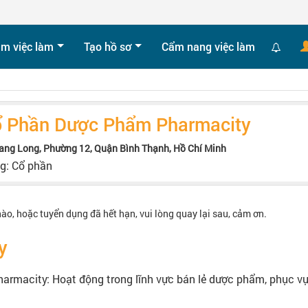
ìm việc làm
Tạo hồ sơ
Cẩm nang việc làm
ổ Phần Dược Phẩm Pharmacity
rang Long, Phường 12, Quận Bình Thạnh, Hồ Chí Minh
ng: Cổ phần
nào, hoặc tuyển dụng đã hết hạn, vui lòng quay lại sau, cảm ơn.
y
rmacity: Hoạt động trong lĩnh vực bán lẻ dược phẩm, phục vụ