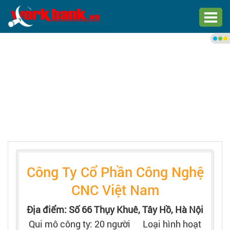
Chào bạn,
Đăng nhập xem việc làm phù
hợp
Đăng nhập
Đăng ký
Trang chủ
Công Ty Cổ Phần Công Nghệ
Việc làm mới nhất
CNC Việt Nam
Tìm việc làm
Địa điểm: Số 66 Thụy Khuê, Tây Hồ, Hà Nội
Qui mô công ty: 20 người
Loại hình hoạt