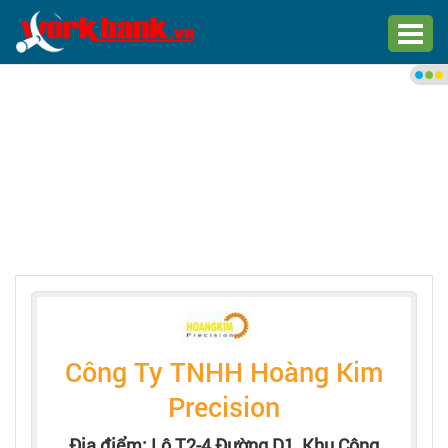
Chào bạn,
Đăng nhập xem việc làm phù
hợp
Đăng nhập
Đăng ký
Trang chủ
Việc làm mới nhất
Công Ty TNHH Hoàng Kim
Tìm việc làm
Precision
Địa điểm: Lô T2-4 Đường D1, Khu Công